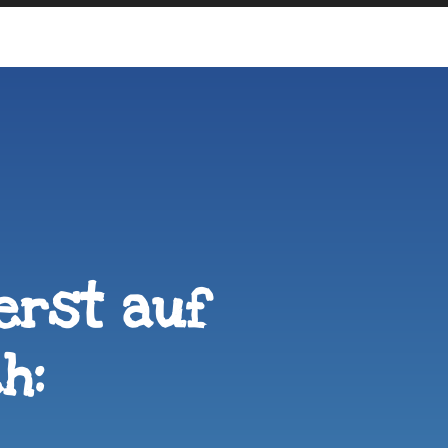
erst auf
h: