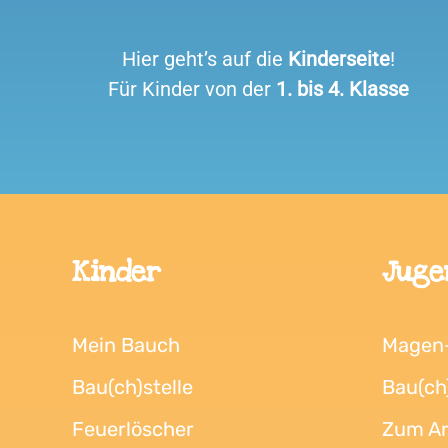
Hier geht’s auf die
Kinderseite
!
Für Kinder von der
1. bis
4. Klasse
Kinder
Juge
Mein Bauch
Magen
Bau(ch)stelle
Bau(ch)
Feuerlöscher
Zum Ar