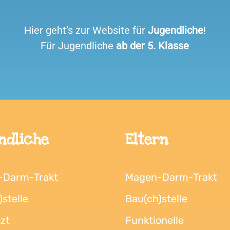
Hier geht’s zur Website für
Jugendliche
!
Für Jugendliche
ab der 5. Klasse
ndliche
Eltern
-Darm-Trakt
Magen-Darm-Trakt
stelle
Bau(ch)stelle
zt
Funktionelle