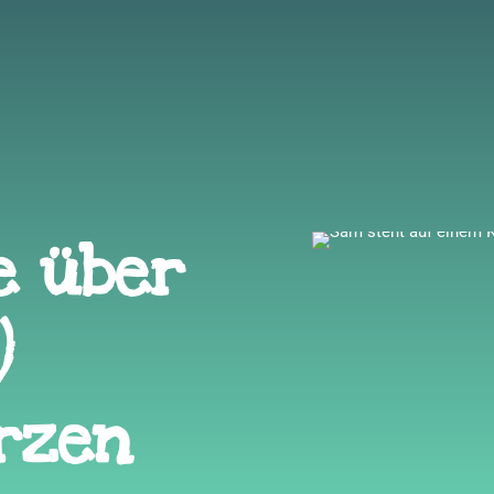
e über
)
rzen