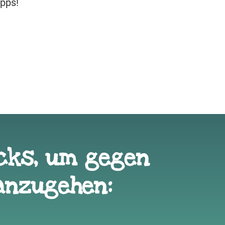
ipps!
icks, um gegen
anzugehen: